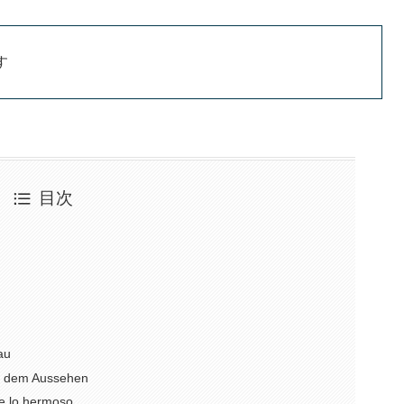
す
目次
au
 dem Aussehen
 lo hermoso