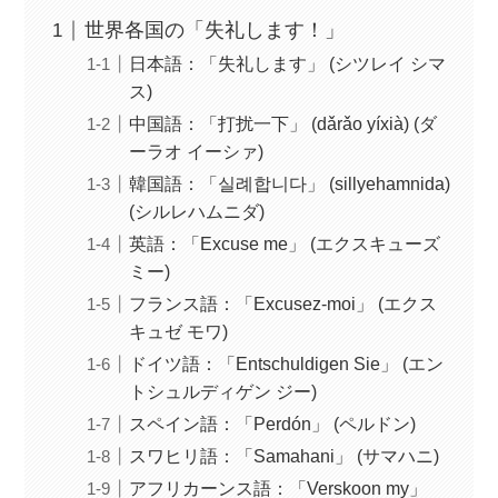
世界各国の「失礼します！」
日本語：「失礼します」 (シツレイ シマ
ス)
中国語：「打扰一下」 (dǎrǎo yíxià) (ダ
ーラオ イーシァ)
韓国語：「실례합니다」 (sillyehamnida)
(シルレハムニダ)
英語：「Excuse me」 (エクスキューズ
ミー)
フランス語：「Excusez-moi」 (エクス
キュゼ モワ)
ドイツ語：「Entschuldigen Sie」 (エン
トシュルディゲン ジー)
スペイン語：「Perdón」 (ペルドン)
スワヒリ語：「Samahani」 (サマハニ)
アフリカーンス語：「Verskoon my」