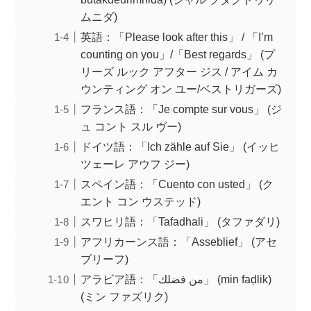
ムニダ)
英語：「Please look after this」 / 「I’m
counting on you」/「Best regards」 (プ
リーズ ルック アフター ジス / アイム カ
ウンティング オン ユー/ベストリガーズ)
フランス語：「Je compte sur vous」 (ジ
ュ コント スル ヴー)
ドイツ語：「Ich zähle auf Sie」 (イッヒ
ツェーレ アウフ ジー)
スペイン語：「Cuento con usted」 (ク
エント コン ウステッド)
スワヒリ語：「Tafadhali」 (タファダリ)
アフリカーンス語：「Asseblief」 (アセ
ブリーフ)
アラビア語：「من فضلك」 (min faḍlik)
(ミン ファズリク)