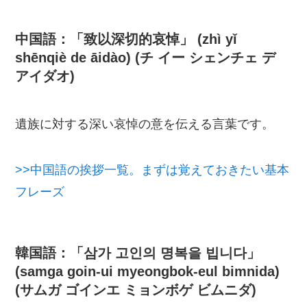
中国語：「致以深切的哀悼」 (zhì yǐ
shēnqiè de āidào) (チ イー シェンチェ デ
アイダオ)
遺族に対する深い哀悼の意を伝える言葉です。
>>中国語の挨拶一覧。まずは覚えておきたい基本
フレーズ
韓国語：「삼가 고인의 명복을 빕니다」
(samga goin-ui myeongbok-eul bimnida)
(サムガ ゴインエ ミョンボゲ ビムニダ)