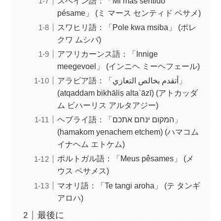
スペイン語：「Mi más sentido
pésame」 (ミ マース センティド ペサメ)
スワヒリ語：「Pole kwa msiba」 (ポレ
クワ ムシバ)
アフリカーンス語：「Innige
meegevoel」 (インニヘ ミーヘフェール)
アラビア語：「أتقدم بخالص التعازي」
(atqaddam bikhāliṣ altaʿāzī) (アトカッダ
ム ビハーリス アルタアジー)
ヘブライ語：「המקום ינחם אתכם」
(hamakom yenachem etchem) (ハマコム
イナヘム エトケム)
ポルトガル語：「Meus pêsames」 (メ
ウス ペサメス)
マオリ語：「Te tangi aroha」 (テ タンギ
アロハ)
最後に