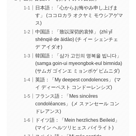
日本語：「心からお悔やみ申し上げま
す」 (ココロカラ オクヤミ モウシアゲマ
ス)
中国語：「致以深切的哀悼」 (zhì yǐ
shēnqiè de āidào) (チ イー シェンチェ
デ アイダオ)
韓国語：「삼가 고인의 명복을 빕니다」
(samga goin-ui myeongbok-eul bimnida)
(サムガ ゴインエ ミョンボゲ ビムニダ)
英語：「My deepest condolences」 (マ
イ ディーペスト コンドーレンシズ)
フランス語：「Mes sincères
condoléances」 (メ スァンセール コン
ドレアンス)
ドイツ語：「Mein herzliches Beileid」
(マイン ヘルツリヒェス バイライト)