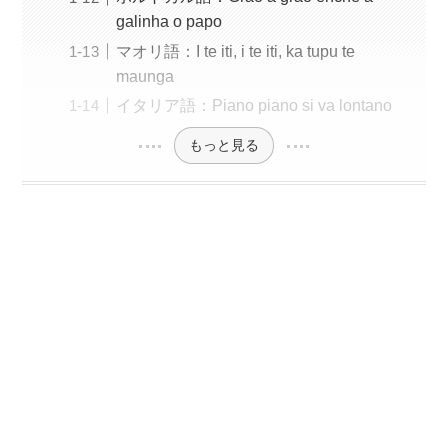
galinha o papo
マオリ語：I te iti, i te iti, ka tupu te
maunga
イタリア語：Piano piano si va lontano
もっと見る