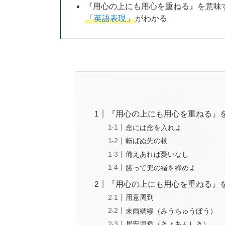
『用心の上にも用心を重ねる』を意味
「
英語表現
」
がわかる
『用心の上にも用心を重ねる』
念には念を入れよ
転ばぬ先の杖
備えあれば憂いなし
勝って兜の緒を締めよ
『用心の上にも用心を重ねる』
用意周到
未雨綢繆（みうちゅうぼう）
居安思危（きょあんしき）