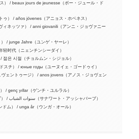
 / beaux jours de jeunesse（ボー・ジュール・ド
ゥ） / años jóvenes（アニョス・ホベネス）
ヴィネッツァ） / anni giovanili（アンニ・ジョヴァニー
 / junge Jahre（ユンゲ・ヤーレ）
 年轻时代（ニェンチンシーダイ）
/ 젊은 시절（チョルムン・シジョル）
ードスチ） / юные годы（ユーヌイェ・ゴードゥイ）
ュヴェントゥージ） / anos jovens（アノス・ジョヴェン
 / genç yıllar（ゲンチ・ユルラル）
アラビア語：شباب（シャバーブ） / سنوات الشباب（サナワート・アッシャバーブ）
ドム） / unga år（ウンガ・オール）