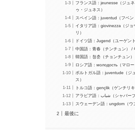
フランス語：jeunesse（ジュネス）
ゥ・ジュネス）
スペイン語：juventud（フベント
イタリア語：giovinezza（ジョ
リ）
ドイツ語：Jugend（ユーゲント）
中国語：青春（チンチュン） /
韓国語：청춘（チョンチュン） 
ロシア語：молодость（マロ
ポルトガル語：juventude（ジ
ス）
トルコ語：gençlik（ゲンチリキ）
スウェーデン語：ungdom（ウン
最後に