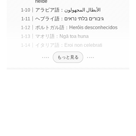
helde
アラビア語：الأبطال المجهولون
ヘブライ語：גיבורים בלתי נראים
ポルトガル語：Heróis desconhecidos
マオリ語：Ngā toa huna
イタリア語：Eroi non celebrati
もっと見る