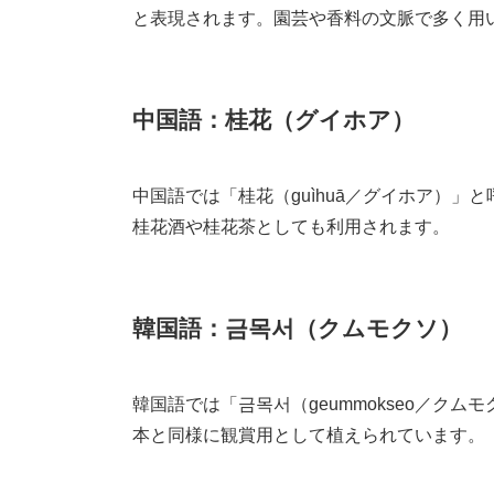
と表現されます。園芸や香料の文脈で多く用
中国語：桂花（グイホア）
中国語では「桂花（guìhuā／グイホア）
桂花酒や桂花茶としても利用されます。
韓国語：금목서（クムモクソ）
韓国語では「금목서（geummokseo／ク
本と同様に観賞用として植えられています。