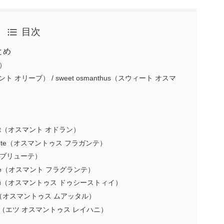
目次
とめ
）
グラント オリーブ） / sweet osmanthus（スウィート オスマ
rant（オスマント オドラン）
agante（オスマントゥス フラガンテ）
フトブリューテ）
rante（オスマント フラグランテ）
истый（オスマントゥス ドゥシーストィイ）
ラビア語：أوسمانثوس معطر（オスマントゥス ムアッタル）
ヘブライ語：עץ אוסמנטוס ריחני（エツ オスマントゥス レイハニ）