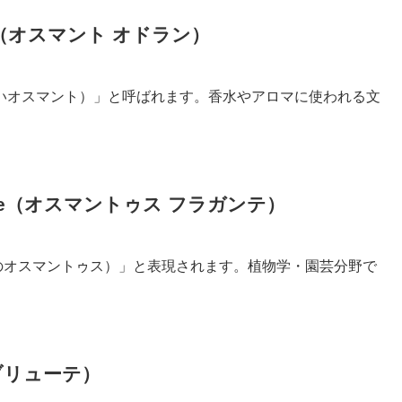
ant（オスマント オドラン）
t（香り高いオスマント）」と呼ばれます。香水やアロマに使われる文
gante（オスマントゥス フラガンテ）
te（芳香のオスマントゥス）」と表現されます。植物学・園芸分野で
トブリューテ）