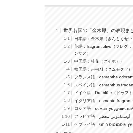
世界各国の「金木犀」の表現ま
日本語：金木犀（きんもくせい
英語：fragrant olive（フレ
ンサス）
中国語：桂花（グイホア）
韓国語：금목서（クムモクソ）
フランス語：osmanthe odo
スペイン語：osmanthus fr
ドイツ語：Duftblüte（ドゥ
イタリア語：osmanto frag
ロシア語：османтус душ
ア