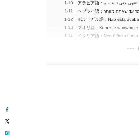
アラビア語：اللعبة لا تنتهي ح
ヘブライ語：המשחק לא נגמ
ポルトガル語：Não está acabado 
マオリ語：Kaore te whawhai e mu
イタリア語：Non è finita fino a q